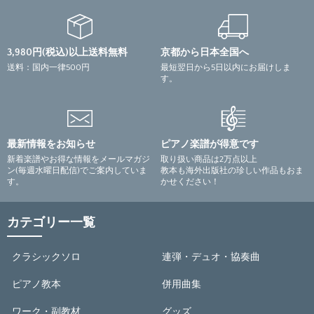
5：
RPG（SEKAI NO OWARI）
アーティスト：
SEKAI NO OWARI
3,980円(税込)以上送料無料
京都から日本全国へ
作詞：
送料：国内一律500円
最短翌日から5日以内にお届けしま
作曲：
Fukase
す。
編曲：
川田千春
校訂者：
運指研究者：
最新情報をお知らせ
ピアノ楽譜が得意です
編成：
ソロ
新着楽譜やお得な情報をメールマガジ
取り扱い商品は2万点以上
ン(毎週水曜日配信)でご案内していま
教本も海外出版社の珍しい作品もおま
6：
ヒロイン（back number）
す。
かせください！
アーティスト：
back number
作詞：
カテゴリー一覧
作曲：
清水依与吏
編曲：
安蒜佐知子
クラシックソロ
連弾・デュオ・協奏曲
校訂者：
ピアノ教本
併用曲集
運指研究者：
編成：
ソロ
ワーク・副教材
グッズ