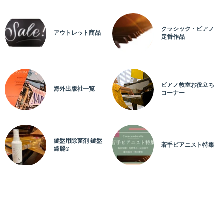
編成：
ソロ
3：
Dragon Night（SEKAI NO OWARI）
クラシック・ピアノ
アーティスト：
SEKAI NO OWARI
アウトレット商品
定番作品
作詞：
作曲：
Fukase
編曲：
鈴木奈美
ピアノ教室お役立ち
校訂者：
海外出版社一覧
コーナー
運指研究者：
編成：
ソロ
4：
炎と森のカーニバル（SEKAI NO OWARI）
アーティスト：
SEKAI NO OWARI
鍵盤用除菌剤 鍵盤
若手ピアニスト特集
綺麗®
作詞：
作曲：
Fukase
編曲：
川田千春
校訂者：
運指研究者：
編成：
ソロ