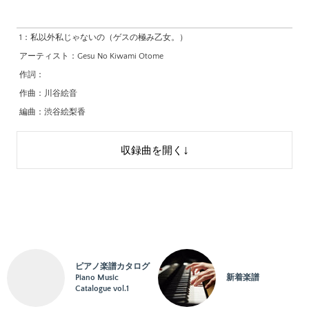
1：
私以外私じゃないの（ゲスの極み乙女。）
アーティスト：
Gesu No Kiwami Otome
作詞：
作曲：
川谷絵音
編曲：
渋谷絵梨香
校訂者：
運指研究者：
収録曲を開く
編成：
ソロ
2：
キラーボール（ゲスの極み乙女。）
アーティスト：
Gesu No Kiwami Otome
作詞：
作曲：
川谷絵音
編曲：
鈴木奈美
ピアノ楽譜カタログ
Piano Music
新着楽譜
校訂者：
Catalogue vol.1
運指研究者：