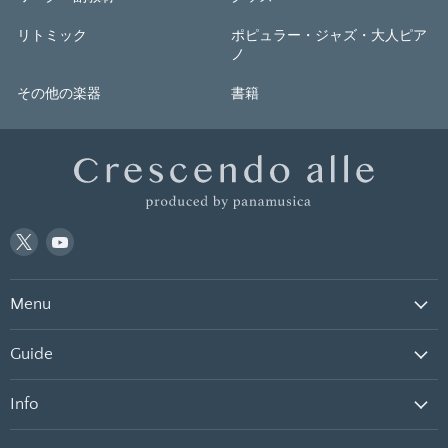
7：
愛の点滅（クリープハイプ）
リトミック
ポピュラー・ジャズ・大人ピア
アーティスト：
クリープハイプ
ノ
作詞：
その他の楽器
書籍
作曲：
尾崎世界観
編曲：
小島紀代美
校訂者：
運指研究者：
編成：
ソロ
8：
SUN（星野源）
Twitter
YouTube
アーティスト：
星野源
で
で
見
見
作詞：
Menu
つ
つ
作曲：
星野源
け
け
編曲：
内田美雪
て
て
Guide
校訂者：
く
く
だ
だ
運指研究者：
Info
さ
さ
編成：
ソロ
い
い
9：
桜花爛漫（KEYTALK）