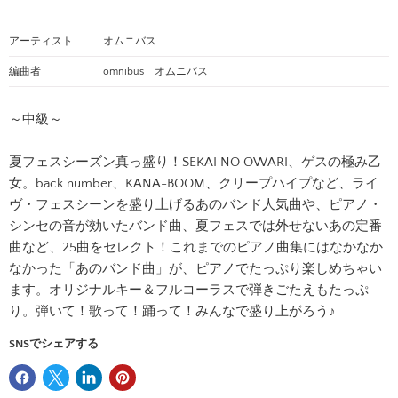
アーティスト
オムニバス
名前
編曲者
omnibus オムニバス
Eメール
～中級～
夏フェスシーズン真っ盛り！SEKAI NO OWARI、ゲスの極み乙
電話番号
女。back number、KANA-BOOM、クリープハイプなど、ライ
ヴ・フェスシーンを盛り上げるあのバンド人気曲や、ピアノ・
シンセの音が効いたバンド曲、夏フェスでは外せないあの定番
メッセージ
曲など、25曲をセレクト！これまでのピアノ曲集にはなかなか
なかった「あのバンド曲」が、ピアノでたっぷり楽しめちゃい
ます。オリジナルキー＆フルコーラスで弾きごたえもたっぷ
り。弾いて！歌って！踊って！みんなで盛り上がろう♪
SNSでシェアする
問い合わせる