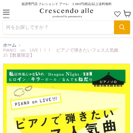
楽譜専門店 クレシェンド アーレ 3,980円(税込)以上送料無料
MENU
カ
ー
ト
を
見
る
ホーム
PIANO on LIVE！！！ ピアノで弾きたいフェス人気曲
25【数量限定】