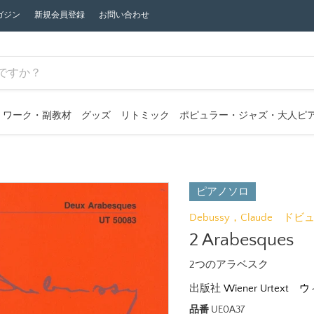
ガジン
新規会員登録
お問い合わせ
ワーク・副教材
グッズ
リトミック
ポピュラー・ジャズ・大人ピ
ピアノソロ
Debussy，Claude ド
2 Arabesques
2つのアラベスク
出版社
Wiener Urtex
品番
UE0A37