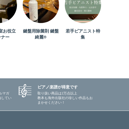
室お役立
鍵盤用除菌剤 鍵盤
若手ピアニスト特
ーナー
綺麗®
集
ピアノ楽譜が得意です
ルマガ
取り扱い商品は2万点以上
内してい
教本も海外出版社の珍しい作品もお
まかせください！