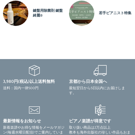
編成：
ソロ
鍵盤用除菌剤 鍵盤
若手ピアニスト特集
4：
Nun komm' der Heiden Heiland(来たれ、異邦人の救い主よ) (BWV659)
綺麗®
アーティスト：
作詞：
作曲：
バッハ＝ブゾーニ
編曲：
校訂者：
Schaper，C.／Scheideler，U.
運指研究者：
アムラン
編成：
ソロ
5：
Nun freut euch, lieben Christen(いまぞともに喜べ、愛しきキリストの
3,980円(税込)以上送料無料
京都から日本全国へ
徒よ) (BWV734)
送料：国内一律500円
最短翌日から5日以内にお届けしま
アーティスト：
す。
作詞：
作曲：
バッハ＝ブゾーニ
編曲：
最新情報をお知らせ
ピアノ楽譜が得意です
校訂者：
Schaper，C.／Scheideler，U.
新着楽譜やお得な情報をメールマガジ
取り扱い商品は2万点以上
ン(毎週水曜日配信)でご案内していま
教本も海外出版社の珍しい作品もおま
運指研究者：
アムラン