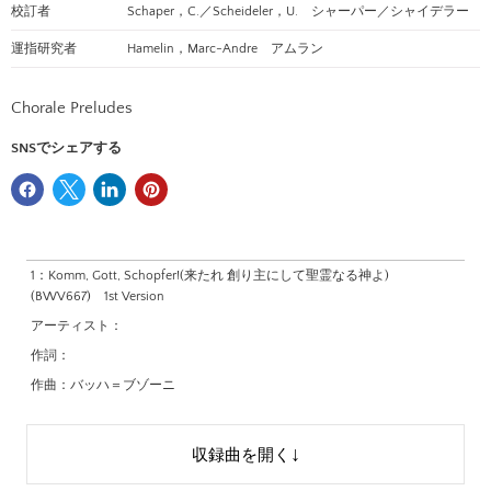
校訂者
Schaper，C.／Scheideler，U. シャーパー／シャイデラー
名前
運指研究者
Hamelin，Marc-Andre アムラン
Eメール
Chorale Preludes
SNSでシェアする
電話番号
メッセージ
1：
Komm, Gott, Schopfer!(来たれ 創り主にして聖霊なる神よ)
(BWV667) 1st Version
アーティスト：
作詞：
作曲：
バッハ＝ブゾーニ
編曲：
問い合わせる
校訂者：
Schaper，C.／Scheideler，U.
収録曲を開く
運指研究者：
アムラン