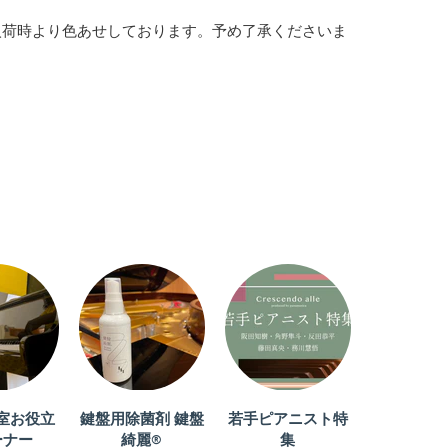
入荷時より色あせしております。予め了承くださいま
問い合わせる
室お役立
鍵盤用除菌剤 鍵盤
若手ピアニスト特
ーナー
綺麗®
集