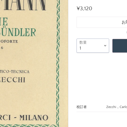
現在の価格
¥3,120
お
数量
校訂者
Zecchi，Carl
名前