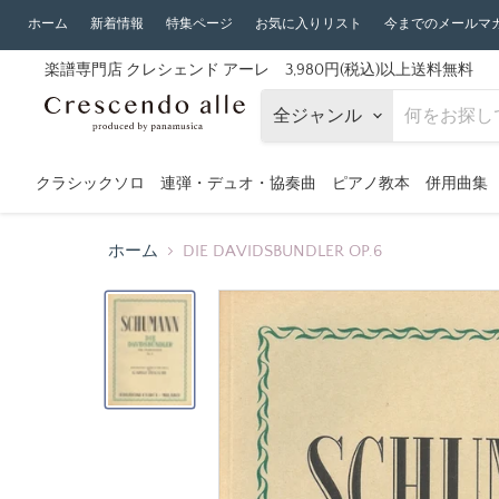
ホーム
新着情報
特集ページ
お気に入りリスト
今までのメールマ
楽譜専門店 クレシェンド アーレ 3,980円(税込)以上送料無料
全ジャンル
クラシックソロ
連弾・デュオ・協奏曲
ピアノ教本
併用曲集
ホーム
DIE DAVIDSBUNDLER OP.6