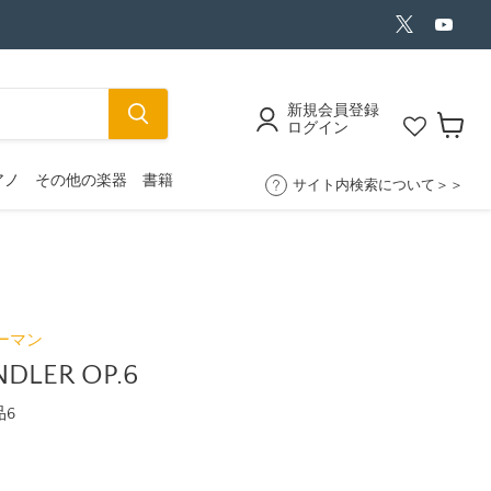
Twitter
YouT
で
で
見
見
つ
つ
け
け
て
て
新規会員登録
く
く
ログイン
だ
だ
カ
さ
さ
ー
い
い
アノ
その他の楽器
書籍
ト
サイト内検索について＞＞
を
見
る
ューマン
NDLER OP.6
品6