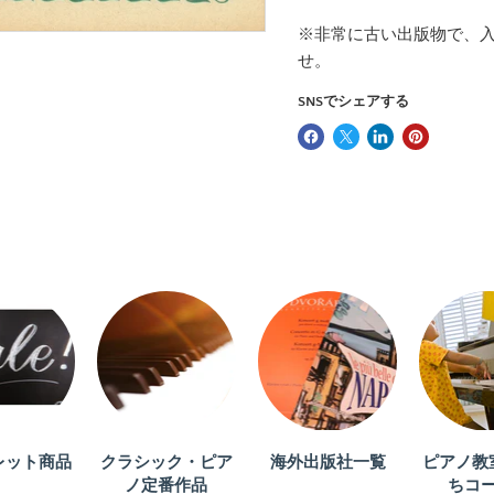
電話番号
※非常に古い出版物で、
せ。
メッセージ
SNSでシェアする
レット商品
クラシック・ピア
海外出版社一覧
ピアノ教
ノ定番作品
ちコ