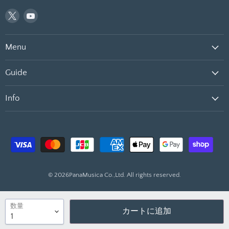
Twitter
YouTube
で
で
見
見
Menu
つ
つ
け
け
て
て
Guide
く
く
だ
だ
Info
さ
さ
い
い
© 2026PanaMusica Co.,Ltd. All rights reserved.
数量
カートに追加