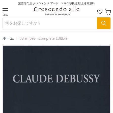
楽譜専門店 クレシェンド アーレ 3,980円(税込)以上送料無料
MENU
カ
ー
ト
を
見
る
ホーム
Estampes -Complete Edition-