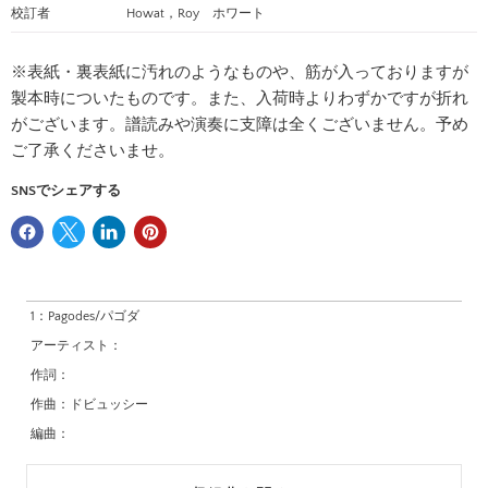
校訂者
Howat，Roy ホワート
名前
※表紙・裏表紙に汚れのようなものや、筋が入っておりますが
Eメール
製本時についたものです。また、入荷時よりわずかですが折れ
がございます。譜読みや演奏に支障は全くございません。予め
ご了承くださいませ。
電話番号
SNSでシェアする
メッセージ
1：
Pagodes/パゴダ
アーティスト：
作詞：
作曲：
ドビュッシー
問い合わせる
編曲：
校訂者：
ホワト