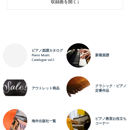
運指研究者：
収録曲を開く
編成：
ソロ
2：
La soiree dans Grenade/グラナダの夕べ
アーティスト：
作詞：
作曲：
ドビュッシー
編曲：
ピアノ楽譜カタログ
Piano Music
新着楽譜
校訂者：
ホワト
Catalogue vol.1
運指研究者：
編成：
ソロ
3：
Jardins sous la pluie/雨の庭
クラシック・ピアノ
アーティスト：
アウトレット商品
定番作品
作詞：
作曲：
ドビュッシー
編曲：
ピアノ教室お役立ち
校訂者：
ホワト
海外出版社一覧
コーナー
運指研究者：