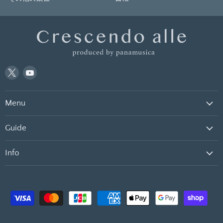
Twitter
YouTube
で
で
見
見
Menu
つ
つ
け
け
て
て
Guide
く
く
だ
だ
Info
さ
さ
い
い