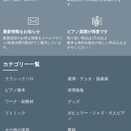
す。
最新情報をお知らせ
ピアノ楽譜が得意です
新着楽譜やお得な情報をメールマガジ
取り扱い商品は2万点以上
ン(毎週水曜日配信)でご案内していま
教本も海外出版社の珍しい作品もおま
す。
かせください！
カテゴリー一覧
クラシックソロ
連弾・デュオ・協奏曲
ピアノ教本
併用曲集
ワーク・副教材
グッズ
リトミック
ポピュラー・ジャズ・大人ピア
ノ
その他の楽器
書籍