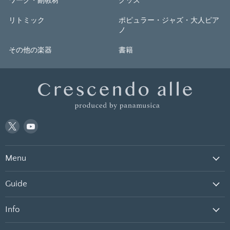
ワーク・副教材
グッズ
リトミック
ポピュラー・ジャズ・大人ピア
ノ
その他の楽器
書籍
Twitter
YouTube
で
で
見
見
Menu
つ
つ
け
け
て
て
Guide
く
く
だ
だ
Info
さ
さ
い
い