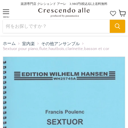
楽譜専門店 クレシェンド アーレ 3,980円(税込)以上送料無料
MENU
カ
ー
ト
を
見
る
ホーム
室内楽
その他アンサンブル
Sextuor pour piano,flute,hautbois,clarinette,basson et cor